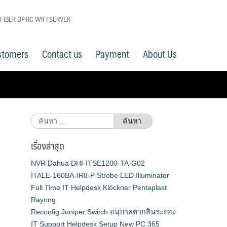
 FIBER OPTIC WIFI SERVER
stomers
Contact us
Payment
About Us
ค้นหา
สำหรับ:
เรื่องล่าสุด
NVR Dahua DHI-ITSE1200-TA-G02
ITALE-160BA-IR8-P Strobe LED Illuminator
Full Time IT Helpdesk Klöckner Pentaplast
Rayong
Reconfig Juniper Switch อนุบาลตากสินระยอง
IT Support Helpdesk Setup New PC 365