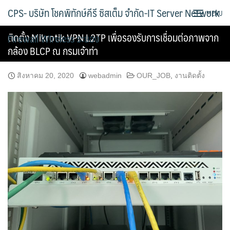
Skip
CPS- บริษัท โชคพิทักษ์คีรี ซิสเต็ม จำกัด-IT Server Network
MENU
to
content
ติดตั้ง Mikrotik VPN L2TP เพื่อรองรับการเชื่อมต่อภาพจาก
Firewall Wireless ระยอง
กล้อง BLCP ณ กรมเจ้าท่า
สิงหาคม 20, 2020
webadmin
OUR_JOB
,
งานติดตั้ง